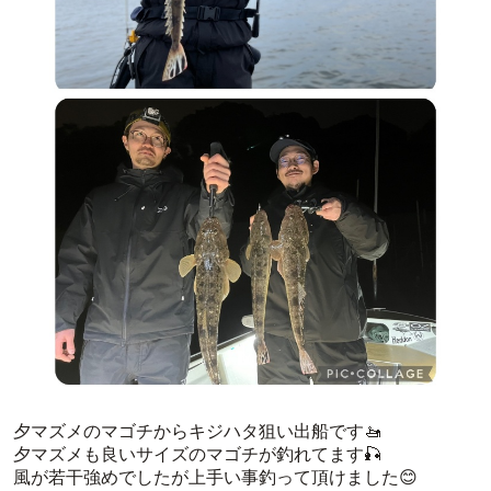
夕マズメのマゴチからキジハタ狙い出船です🚤
夕マズメも良いサイズのマゴチが釣れてます🎣
風が若干強めでしたが上手い事釣って頂けました😊