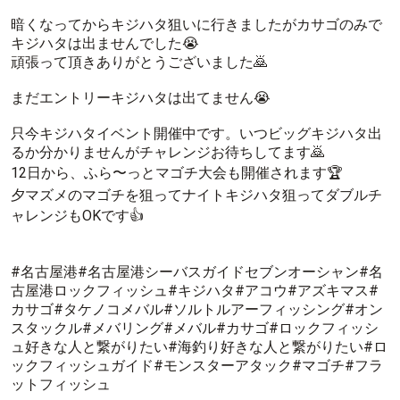
暗くなってからキジハタ狙いに行きましたがカサゴのみで
キジハタは出ませんでした😭
頑張って頂きありがとうございました🙇
まだエントリーキジハタは出てません😭
只今キジハタイベント開催中です。いつビッグキジハタ出
るか分かりませんがチャレンジお待ちしてます🙇
12日から、ふら〜っとマゴチ大会も開催されます🏆
夕マズメのマゴチを狙ってナイトキジハタ狙ってダブルチ
ャレンジもOKです👍
#名古屋港#名古屋港シーバスガイドセブンオーシャン#名
古屋港ロックフィッシュ#キジハタ#アコウ#アズキマス#
カサゴ#タケノコメバル#ソルトルアーフィッシング#オン
スタックル#メバリング#メバル#カサゴ#ロックフィッシ
ュ好きな人と繋がりたい#海釣り好きな人と繋がりたい#ロ
ックフィッシュガイド#モンスターアタック#マゴチ#フラ
ットフィッシュ