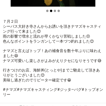
７月２日
シーバス大好き寺さんからお誘いを頂きナマズキャスティ
ング行って来ました😊
雨の影響で増水と流れが早くかなり苦戦しました😣
色んなポイントをランガンして一本づつ釣れました😊
ナマズと言えばトップ！あの補食音を数十年ぶりに味わえ
ました😄
ナマズ可愛いし楽しさがよみがえりクセになりそうです😅
行きつけのお店、海鮮丼(とっとや)までご馳走して頂きあ
りがとうございました😊
美味し過ぎたのでリピーター確定です😁
#ナマズ#ナマズキャスティング#ジッタ―バグ#トップオン
リー