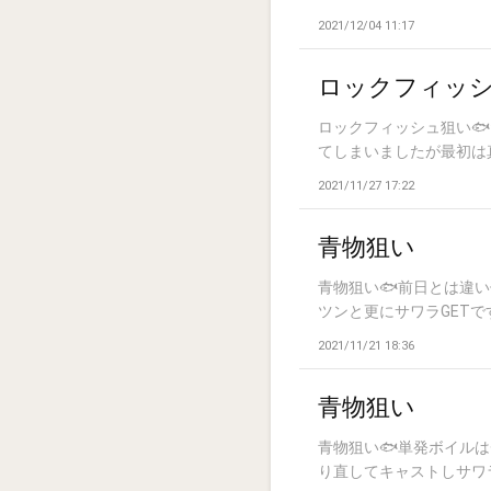
2021/12/04 11:17
ロックフィッ
ロックフィッシュ狙い🐟
てしまいましたが最初は真面
2021/11/27 17:22
青物狙い
青物狙い🐟️前日とは違
ツンと更にサワラGETです🎉
2021/11/21 18:36
青物狙い
青物狙い🐟️単発ボイ
り直してキャストしサワラ取