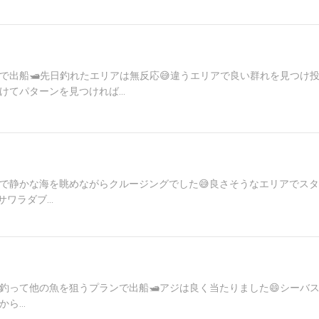
負で出船🛥️先日釣れたエリアは無反応😅違うエリアで良い群れを見つけ
けてパターンを見つければ...
出船で静かな海を眺めながらクルージングでした😅良さそうなエリアでス
ワラダブ...
分釣って他の魚を狙うプランで出船🛥️アジは良く当たりました😄シーバ
ら...