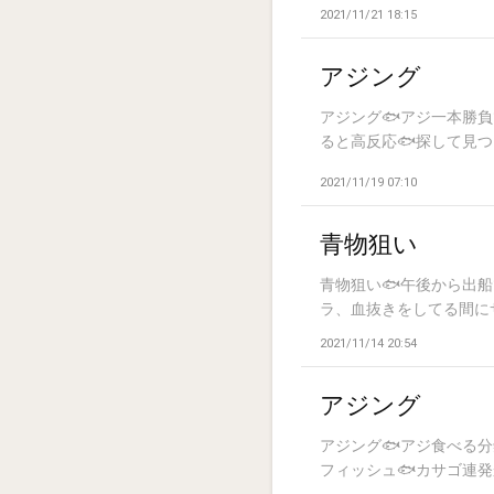
2021/11/21 18:15
アジング
アジング🐟️アジ一本勝
ると高反応🐟️探して見つ
2021/11/19 07:10
青物狙い
青物狙い🐟️午後から
ラ、血抜きをしてる間にサ
2021/11/14 20:54
アジング️
アジング🐟️アジ食べる
フィッシュ🐟️カサゴ連発か