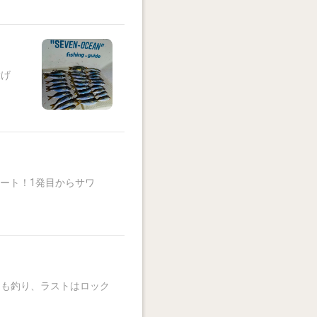
投げ
タート！1発目からサワ
スも釣り、ラストはロック