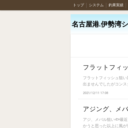
トップ
システム
釣果実績
名古屋港.伊勢湾シ
フラットフィ
フラットフィッシュ狙い風
出ませんでしたがコンスタン
2021/12/11 17:08
アジング、メ
アジ、メバル狙い🐟️
かうと思った以上に風が強く