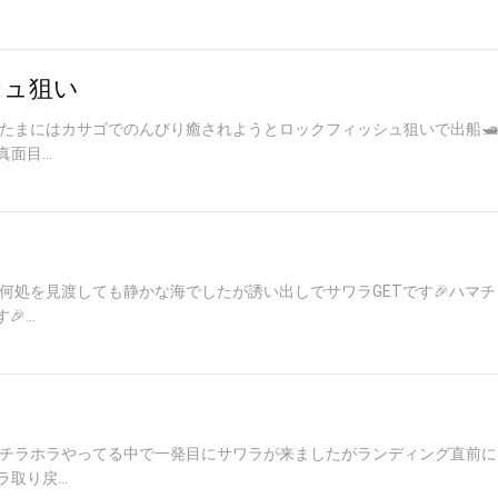
シュ狙い
️たまにはカサゴでのんびり癒されようとロックフィッシュ狙いで出船🛥
目...
い何処を見渡しても静かな海でしたが誘い出しでサワラGETです🎉ハマ
...
ルはチラホラやってる中で一発目にサワラが来ましたがランディング直前に
り戻...