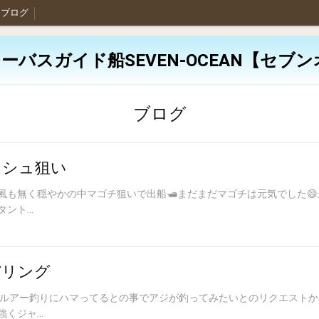
ブログ
ーバスガイド船SEVEN-OCEAN【セブ
ブログ
ッシュ狙い
も無く穏やかの中マゴチ狙いで出船🛥️まだまだマゴチは元気でした😄
ト...
バリング
最近ルアー釣りにハマってるとの事でアジが釣ってみたいとのリクエスト
ジャ...