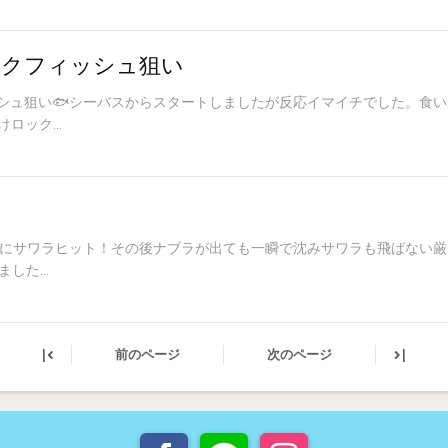
ックフィッシュ狙い
シュ狙い🐟️シーバスからスタートしましたが反応イマイチでした。食
ロック...
すぐにサワラヒット！その後ナブラが出ても一瞬で沈みサワラも飛ばない
した...
|
|
前のページ
次のページ